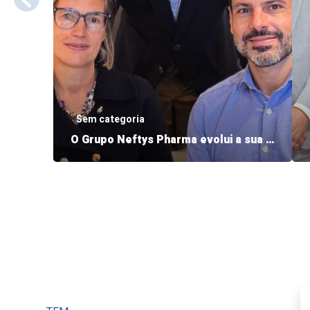
Sem categoria
O Grupo Neftys Pharma evolui a sua governação
O Grupo Neftys anuncia uma evolução
da sua governação e da sua
organização de gestão, com efeitos a
partir de 1 de maio de 2026. Estas
mudanças inserem-se na continuidade
do desenvolvimento do Grupo e têm
como objetivo reforçar a sua estrutura
para apoiar de forma sustentável o seu
crescimento e as suas ambições
futuras. […]