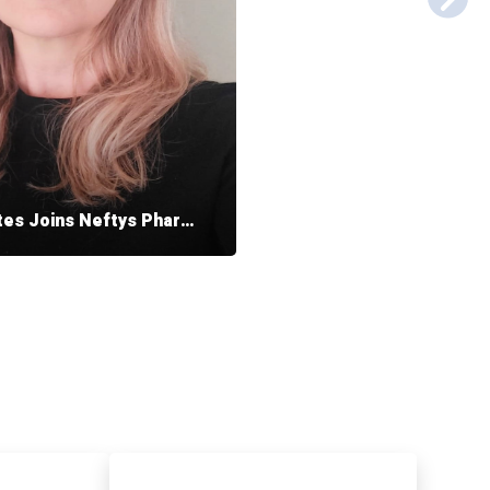
Patricia Arantes Joins Neftys Pharma as Proprietary and Exclusive Brands Director for the Group
harma Group, an
distribution platform for
products and services, is
ounce the arrival of
es as Proprietary and
ds Director for the group.
nt marks a key step in our
tion to establish Neftys
rusted partner for animal
ionals, offering […]