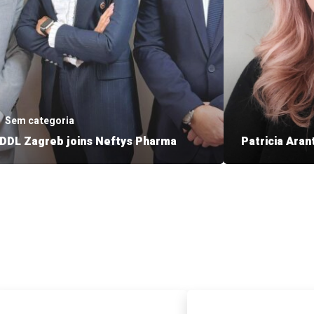
Sem categoria
DDL Zagreb joins Neftys Pharma
Founded in 1994, DDL Zagreb operates
The Neftys P
in the distribution of veterinary products
international 
in Croatia, Slovenia and Serbia. With
animal health 
more than 1,000 customers and a
pleased to ann
diversified product portfolio, it is one of
Patricia Arant
the market leaders, now integrated into
Exclusive Bran
the Neftys Pharma group. Diego Mignot,
Her appointme
Group Managing Director, said: “We are
strategic ambi
delighted to announce that Neftys
Pharma as a t
Pharma […]
health profess