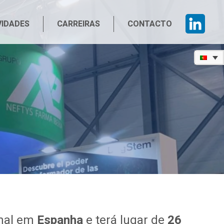
IDADES
CARREIRAS
CONTACTO
imal em
Espanha
e terá lugar de
26