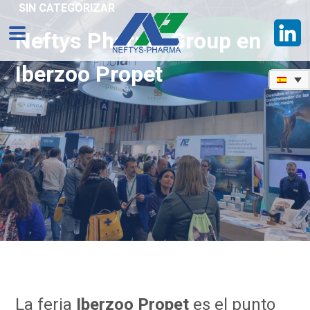
SIN CATEGORIZAR
Neftys Pharma Group en
Iberzoo Propet
La feria
Iberzoo Propet
es el punto