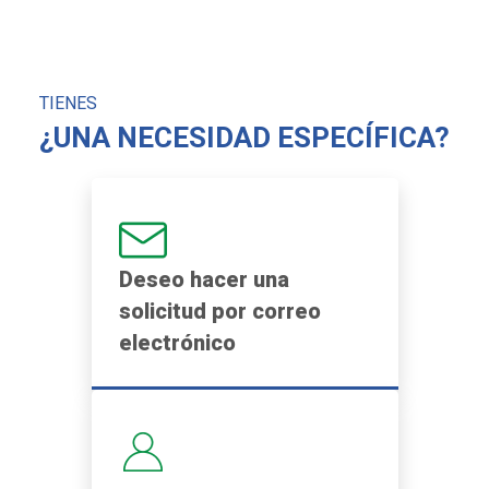
reforzar su estructura para acompañar
N
de manera sostenible su crecimiento y
a
sus ambiciones a largo plazo. […]
d
f
TIENES
¿UNA NECESIDAD ESPECÍFICA?
Deseo hacer una
solicitud por correo
electrónico