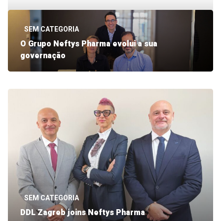
SEM CATEGORIA
O Grupo Neftys Pharma evolui a sua
governação
O Grupo Neftys anuncia uma evolução da sua
governação e da sua organização de gestão, com
efeitos a partir de 1 de maio de 2026. Estas
mudanças inserem-se na continuidade do
desenvolvimento do Grupo e têm como objetivo
reforçar a sua estrutura para apoiar de forma
sustentável o seu crescimento e as suas
ambições futuras. […]
SEM CATEGORIA
DDL Zagreb joins Neftys Pharma