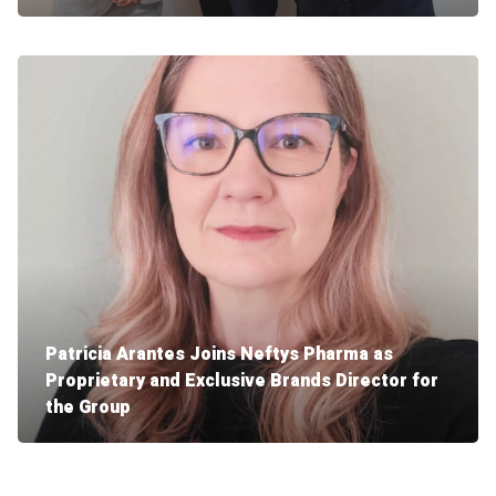
Founded in 1994, DDL Zagreb operates in the
distribution of veterinary products in Croatia,
Slovenia and Serbia. With more than 1,000
customers and a diversified product portfolio, it is
one of the market leaders, now integrated into
the Neftys Pharma group. Diego Mignot, Group
Managing Director, said: “We are delighted to
announce that Neftys Pharma […]
Patricia Arantes Joins Neftys Pharma as
Proprietary and Exclusive Brands Director for
the Group
The Neftys Pharma Group, an international
distribution platform for animal health products
and services, is pleased to announce the arrival of